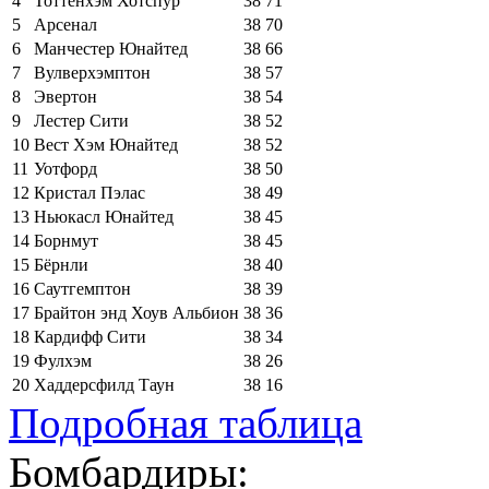
4
Тоттенхэм Хотспур
38
71
5
Арсенал
38
70
6
Манчестер Юнайтед
38
66
7
Вулверхэмптон
38
57
8
Эвертон
38
54
9
Лестер Сити
38
52
10
Вест Хэм Юнайтед
38
52
11
Уотфорд
38
50
12
Кристал Пэлас
38
49
13
Ньюкасл Юнайтед
38
45
14
Борнмут
38
45
15
Бёрнли
38
40
16
Саутгемптон
38
39
17
Брайтон энд Хоув Альбион
38
36
18
Кардифф Сити
38
34
19
Фулхэм
38
26
20
Хаддерсфилд Таун
38
16
Подробная таблица
Бомбардиры: