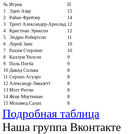
№
Игрок
П
1
Эден Азар
15
2
Райан Фрейзер
14
3
Трент Александер-Арнольд
12
4
Кристиан Эриксен
12
5
Эндрю Робертсон
11
6
Лерой Зане
10
7
Рахим Стерлинг
10
8
Каллум Уилсон
9
9
Поль Погба
9
10
Давид Сильва
8
11
Серхио Агуэро
8
12
Александр Ляказетт
8
13
Мэтт Ритчи
8
14
Жоау Моутинью
8
15
Мохамед Салах
8
Подробная таблица
Наша группа Вконтакте