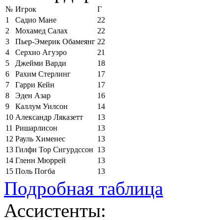
№
Игрок
Г
1
Садио Мане
22
2
Мохамед Салах
22
3
Пьер-Эмерик Обамеянг
22
4
Серхио Агуэро
21
5
Джейми Варди
18
6
Рахим Стерлинг
17
7
Гарри Кейн
17
8
Эден Азар
16
9
Каллум Уилсон
14
10
Александр Ляказетт
13
11
Ришарлисон
13
12
Рауль Хименес
13
13
Гилфи Тор Сигурдссон
13
14
Гленн Мюррей
13
15
Поль Погба
13
Подробная таблица
Ассистенты: