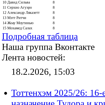
10
Давид Сильва
8
11
Серхио Агуэро
8
12
Александр Ляказетт
8
13
Мэтт Ритчи
8
14
Жоау Моутинью
8
15
Мохамед Салах
8
Подробная таблица
Наша группа Вконтакте
Лента новостей:
18.2.2026, 15:03
Тоттенхэм 2025/26: 16-
назначение Тудора и кр