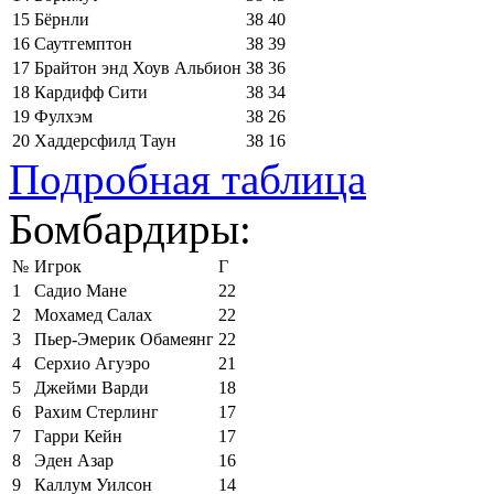
15
Бёрнли
38
40
16
Саутгемптон
38
39
17
Брайтон энд Хоув Альбион
38
36
18
Кардифф Сити
38
34
19
Фулхэм
38
26
20
Хаддерсфилд Таун
38
16
Подробная таблица
Бомбардиры:
№
Игрок
Г
1
Садио Мане
22
2
Мохамед Салах
22
3
Пьер-Эмерик Обамеянг
22
4
Серхио Агуэро
21
5
Джейми Варди
18
6
Рахим Стерлинг
17
7
Гарри Кейн
17
8
Эден Азар
16
9
Каллум Уилсон
14