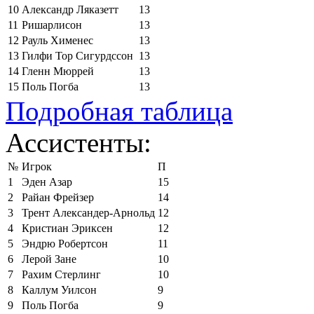
10
Александр Ляказетт
13
11
Ришарлисон
13
12
Рауль Хименес
13
13
Гилфи Тор Сигурдссон
13
14
Гленн Мюррей
13
15
Поль Погба
13
Подробная таблица
Ассистенты:
№
Игрок
П
1
Эден Азар
15
2
Райан Фрейзер
14
3
Трент Александер-Арнольд
12
4
Кристиан Эриксен
12
5
Эндрю Робертсон
11
6
Лерой Зане
10
7
Рахим Стерлинг
10
8
Каллум Уилсон
9
9
Поль Погба
9