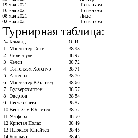
19 мая 2021
Тоттенхэм
16 мая 2021
Тоттенхэм
08 мая 2021
Лидс
02 мая 2021
Тоттенхэм
Турнирная таблица:
№
Команда
О
И
1
Манчестер Сити
38
98
2
Ливерпуль
38
97
3
Челси
38
72
4
Тоттенхэм Хотспур
38
71
5
Арсенал
38
70
6
Манчестер Юнайтед
38
66
7
Вулверхэмптон
38
57
8
Эвертон
38
54
9
Лестер Сити
38
52
10
Вест Хэм Юнайтед
38
52
11
Уотфорд
38
50
12
Кристал Пэлас
38
49
13
Ньюкасл Юнайтед
38
45
14
Борнмут
38
45