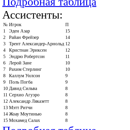
Подробная таблица
Ассистенты:
№
Игрок
П
1
Эден Азар
15
2
Райан Фрейзер
14
3
Трент Александер-Арнольд
12
4
Кристиан Эриксен
12
5
Эндрю Робертсон
11
6
Лерой Зане
10
7
Рахим Стерлинг
10
8
Каллум Уилсон
9
9
Поль Погба
9
10
Давид Сильва
8
11
Серхио Агуэро
8
12
Александр Ляказетт
8
13
Мэтт Ритчи
8
14
Жоау Моутинью
8
15
Мохамед Салах
8