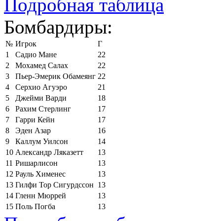
Подробная таблица
Бомбардиры:
№
Игрок
Г
1
Садио Мане
22
2
Мохамед Салах
22
3
Пьер-Эмерик Обамеянг
22
4
Серхио Агуэро
21
5
Джейми Варди
18
6
Рахим Стерлинг
17
7
Гарри Кейн
17
8
Эден Азар
16
9
Каллум Уилсон
14
10
Александр Ляказетт
13
11
Ришарлисон
13
12
Рауль Хименес
13
13
Гилфи Тор Сигурдссон
13
14
Гленн Мюррей
13
15
Поль Погба
13