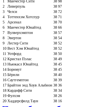
1
Манчестер Сити
38
98
2
Ливерпуль
38
97
3
Челси
38
72
4
Тоттенхэм Хотспур
38
71
5
Арсенал
38
70
6
Манчестер Юнайтед
38
66
7
Вулверхэмптон
38
57
8
Эвертон
38
54
9
Лестер Сити
38
52
10
Вест Хэм Юнайтед
38
52
11
Уотфорд
38
50
12
Кристал Пэлас
38
49
13
Ньюкасл Юнайтед
38
45
14
Борнмут
38
45
15
Бёрнли
38
40
16
Саутгемптон
38
39
17
Брайтон энд Хоув Альбион
38
36
18
Кардифф Сити
38
34
19
Фулхэм
38
26
20
Хаддерсфилд Таун
38
16