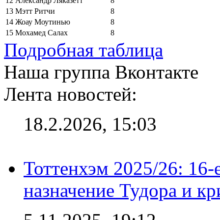
12
Александр Ляказетт
8
13
Мэтт Ритчи
8
14
Жоау Моутинью
8
15
Мохамед Салах
8
Подробная таблица
Наша группа Вконтакте
Лента новостей:
18.2.2026, 15:03
Тоттенхэм 2025/26: 16-
назначение Тудора и кр