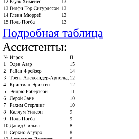
12
Рауль Хименес
13
13
Гилфи Тор Сигурдссон
13
14
Гленн Мюррей
13
15
Поль Погба
13
Подробная таблица
Ассистенты:
№
Игрок
П
1
Эден Азар
15
2
Райан Фрейзер
14
3
Трент Александер-Арнольд
12
4
Кристиан Эриксен
12
5
Эндрю Робертсон
11
6
Лерой Зане
10
7
Рахим Стерлинг
10
8
Каллум Уилсон
9
9
Поль Погба
9
10
Давид Сильва
8
11
Серхио Агуэро
8