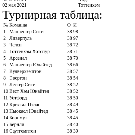
02 мая 2021
Тоттенхэм
Турнирная таблица:
№
Команда
О
И
1
Манчестер Сити
38
98
2
Ливерпуль
38
97
3
Челси
38
72
4
Тоттенхэм Хотспур
38
71
5
Арсенал
38
70
6
Манчестер Юнайтед
38
66
7
Вулверхэмптон
38
57
8
Эвертон
38
54
9
Лестер Сити
38
52
10
Вест Хэм Юнайтед
38
52
11
Уотфорд
38
50
12
Кристал Пэлас
38
49
13
Ньюкасл Юнайтед
38
45
14
Борнмут
38
45
15
Бёрнли
38
40
16
Саутгемптон
38
39