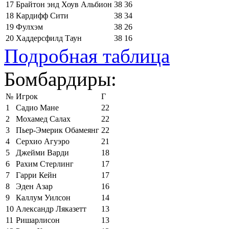
17
Брайтон энд Хоув Альбион
38
36
18
Кардифф Сити
38
34
19
Фулхэм
38
26
20
Хаддерсфилд Таун
38
16
Подробная таблица
Бомбардиры:
№
Игрок
Г
1
Садио Мане
22
2
Мохамед Салах
22
3
Пьер-Эмерик Обамеянг
22
4
Серхио Агуэро
21
5
Джейми Варди
18
6
Рахим Стерлинг
17
7
Гарри Кейн
17
8
Эден Азар
16
9
Каллум Уилсон
14
10
Александр Ляказетт
13
11
Ришарлисон
13