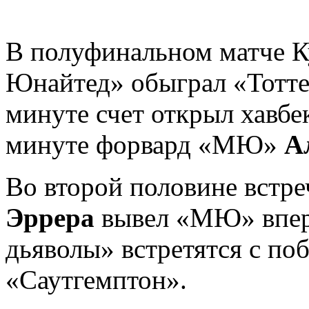
В полуфинальном матче К
Юнайтед» обыграл «Тоттен
минуте счет открыл хавб
минуте форвард «МЮ»
Ал
Во второй половине встр
Эррера
вывел «МЮ» впере
дьяволы» встретятся с по
«Саутгемптон».