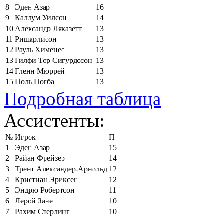
8
Эден Азар
16
9
Каллум Уилсон
14
10
Александр Ляказетт
13
11
Ришарлисон
13
12
Рауль Хименес
13
13
Гилфи Тор Сигурдссон
13
14
Гленн Мюррей
13
15
Поль Погба
13
Подробная таблица
Ассистенты:
№
Игрок
П
1
Эден Азар
15
2
Райан Фрейзер
14
3
Трент Александер-Арнольд
12
4
Кристиан Эриксен
12
5
Эндрю Робертсон
11
6
Лерой Зане
10
7
Рахим Стерлинг
10