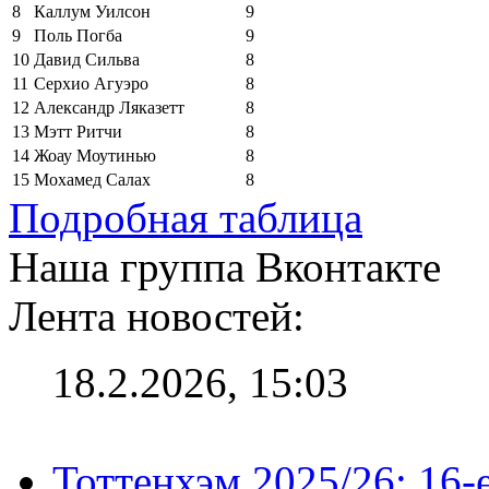
8
Каллум Уилсон
9
9
Поль Погба
9
10
Давид Сильва
8
11
Серхио Агуэро
8
12
Александр Ляказетт
8
13
Мэтт Ритчи
8
14
Жоау Моутинью
8
15
Мохамед Салах
8
Подробная таблица
Наша группа Вконтакте
Лента новостей:
18.2.2026, 15:03
Тоттенхэм 2025/26: 16-