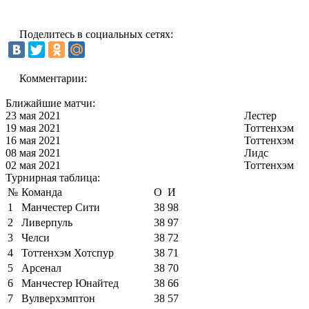
Поделитесь в социальных сетях:
Комментарии:
Ближайшие матчи:
23 мая 2021
Лестер
19 мая 2021
Тоттенхэм
16 мая 2021
Тоттенхэм
08 мая 2021
Лидс
02 мая 2021
Тоттенхэм
Турнирная таблица:
№
Команда
О
И
1
Манчестер Сити
38
98
2
Ливерпуль
38
97
3
Челси
38
72
4
Тоттенхэм Хотспур
38
71
5
Арсенал
38
70
6
Манчестер Юнайтед
38
66
7
Вулверхэмптон
38
57