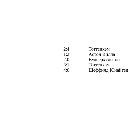
2:4
Тоттенхэм
1:2
Астон Вилла
2:0
Вулверхэмптон
3:1
Тоттенхэм
4:0
Шеффилд Юнайтед