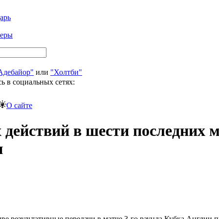
арь
феры
Адебайор"
или
"Холтби"
ь в социальных сетях:
О сайте
 действий в шести последних м
и
две результативные передачи в матче 3-го раунда Кубка Англии п