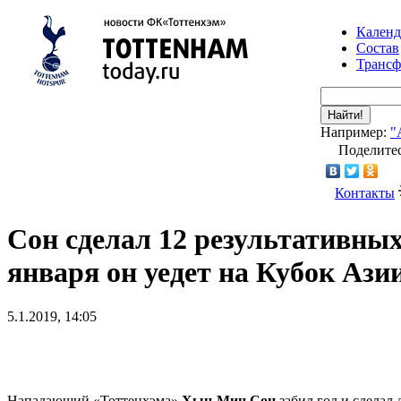
Календ
Состав
Транс
Найти!
Например:
"
Поделитес
Контакты
Сон сделал 12 результативных
января он уедет на Кубок Ази
5.1.2019, 14:05
Нападающий «Тоттенхэма»
Хын-Мин Сон
забил гол и сделал 