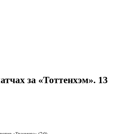
атчах за «Тоттенхэм». 13
ротив «Транмера» (7:0).