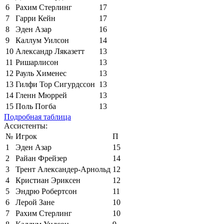
6
Рахим Стерлинг
17
7
Гарри Кейн
17
8
Эден Азар
16
9
Каллум Уилсон
14
10
Александр Ляказетт
13
11
Ришарлисон
13
12
Рауль Хименес
13
13
Гилфи Тор Сигурдссон
13
14
Гленн Мюррей
13
15
Поль Погба
13
Подробная таблица
Ассистенты:
№
Игрок
П
1
Эден Азар
15
2
Райан Фрейзер
14
3
Трент Александер-Арнольд
12
4
Кристиан Эриксен
12
5
Эндрю Робертсон
11
6
Лерой Зане
10
7
Рахим Стерлинг
10