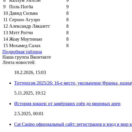
8
Каллум Уилсон
9
9
Поль Погба
9
10
Давид Сильва
8
11
Серхио Агуэро
8
12
Александр Ляказетт
8
13
Мэтт Ритчи
8
14
Жоау Моутинью
8
15
Мохамед Салах
8
Подробная таблица
Наша группа Вконтакте
Лента новостей:
18.2.2026, 15:03
Тоттенхэм 2025/26: 16-е место, увольнение Франка, назна
5.11.2025, 19:12
История хоккея: от замёрзших озёр до мировых арен
2.5.2025, 00:01
Cat Casino официальный сайт: регистрация и вход в мир 