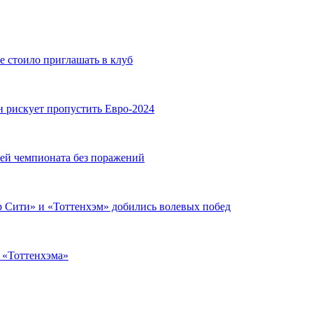
е стоило приглашать в клуб
н рискует пропустить Евро-2024
чей чемпионата без поражений
 Сити» и «Тоттенхэм» добились волевых побед
з «Тоттенхэма»