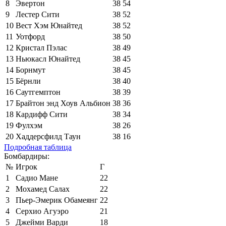
8
Эвертон
38
54
9
Лестер Сити
38
52
10
Вест Хэм Юнайтед
38
52
11
Уотфорд
38
50
12
Кристал Пэлас
38
49
13
Ньюкасл Юнайтед
38
45
14
Борнмут
38
45
15
Бёрнли
38
40
16
Саутгемптон
38
39
17
Брайтон энд Хоув Альбион
38
36
18
Кардифф Сити
38
34
19
Фулхэм
38
26
20
Хаддерсфилд Таун
38
16
Подробная таблица
Бомбардиры:
№
Игрок
Г
1
Садио Мане
22
2
Мохамед Салах
22
3
Пьер-Эмерик Обамеянг
22
4
Серхио Агуэро
21
5
Джейми Варди
18