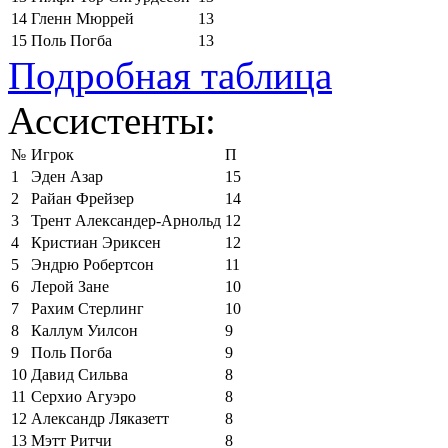
14
Гленн Мюррей
13
15
Поль Погба
13
Подробная таблица
Ассистенты:
№
Игрок
П
1
Эден Азар
15
2
Райан Фрейзер
14
3
Трент Александер-Арнольд
12
4
Кристиан Эриксен
12
5
Эндрю Робертсон
11
6
Лерой Зане
10
7
Рахим Стерлинг
10
8
Каллум Уилсон
9
9
Поль Погба
9
10
Давид Сильва
8
11
Серхио Агуэро
8
12
Александр Ляказетт
8
13
Мэтт Ритчи
8