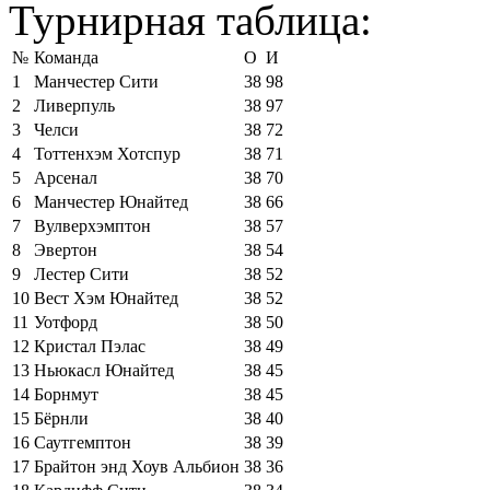
Турнирная таблица:
№
Команда
О
И
1
Манчестер Сити
38
98
2
Ливерпуль
38
97
3
Челси
38
72
4
Тоттенхэм Хотспур
38
71
5
Арсенал
38
70
6
Манчестер Юнайтед
38
66
7
Вулверхэмптон
38
57
8
Эвертон
38
54
9
Лестер Сити
38
52
10
Вест Хэм Юнайтед
38
52
11
Уотфорд
38
50
12
Кристал Пэлас
38
49
13
Ньюкасл Юнайтед
38
45
14
Борнмут
38
45
15
Бёрнли
38
40
16
Саутгемптон
38
39
17
Брайтон энд Хоув Альбион
38
36