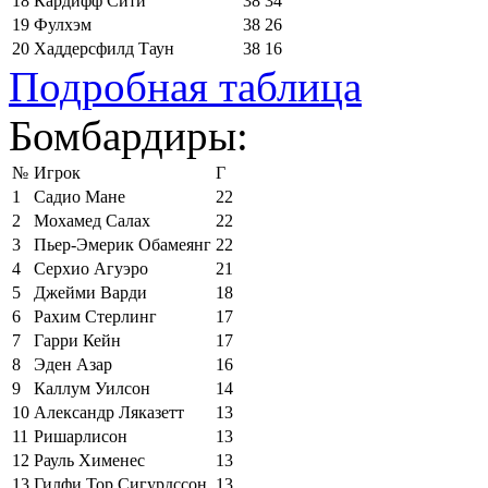
18
Кардифф Сити
38
34
19
Фулхэм
38
26
20
Хаддерсфилд Таун
38
16
Подробная таблица
Бомбардиры:
№
Игрок
Г
1
Садио Мане
22
2
Мохамед Салах
22
3
Пьер-Эмерик Обамеянг
22
4
Серхио Агуэро
21
5
Джейми Варди
18
6
Рахим Стерлинг
17
7
Гарри Кейн
17
8
Эден Азар
16
9
Каллум Уилсон
14
10
Александр Ляказетт
13
11
Ришарлисон
13
12
Рауль Хименес
13
13
Гилфи Тор Сигурдссон
13