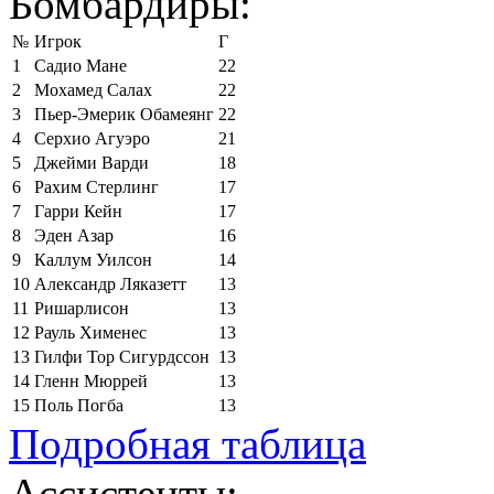
Бомбардиры:
№
Игрок
Г
1
Садио Мане
22
2
Мохамед Салах
22
3
Пьер-Эмерик Обамеянг
22
4
Серхио Агуэро
21
5
Джейми Варди
18
6
Рахим Стерлинг
17
7
Гарри Кейн
17
8
Эден Азар
16
9
Каллум Уилсон
14
10
Александр Ляказетт
13
11
Ришарлисон
13
12
Рауль Хименес
13
13
Гилфи Тор Сигурдссон
13
14
Гленн Мюррей
13
15
Поль Погба
13
Подробная таблица
Ассистенты: