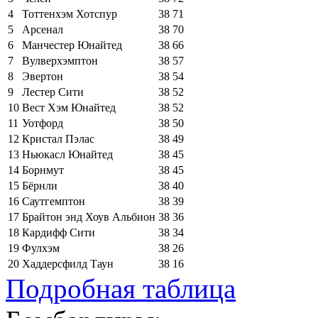
4
Тоттенхэм Хотспур
38
71
5
Арсенал
38
70
6
Манчестер Юнайтед
38
66
7
Вулверхэмптон
38
57
8
Эвертон
38
54
9
Лестер Сити
38
52
10
Вест Хэм Юнайтед
38
52
11
Уотфорд
38
50
12
Кристал Пэлас
38
49
13
Ньюкасл Юнайтед
38
45
14
Борнмут
38
45
15
Бёрнли
38
40
16
Саутгемптон
38
39
17
Брайтон энд Хоув Альбион
38
36
18
Кардифф Сити
38
34
19
Фулхэм
38
26
20
Хаддерсфилд Таун
38
16
Подробная таблица