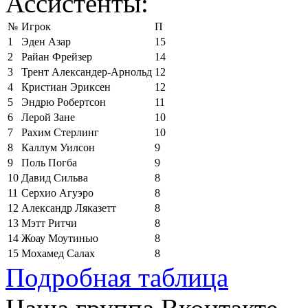
Ассистенты:
№
Игрок
П
1
Эден Азар
15
2
Райан Фрейзер
14
3
Трент Александер-Арнольд
12
4
Кристиан Эриксен
12
5
Эндрю Робертсон
11
6
Лерой Зане
10
7
Рахим Стерлинг
10
8
Каллум Уилсон
9
9
Поль Погба
9
10
Давид Сильва
8
11
Серхио Агуэро
8
12
Александр Ляказетт
8
13
Мэтт Ритчи
8
14
Жоау Моутинью
8
15
Мохамед Салах
8
Подробная таблица