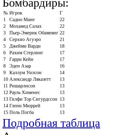
Бомбардиры:
№
Игрок
Г
1
Садио Мане
22
2
Мохамед Салах
22
3
Пьер-Эмерик Обамеянг
22
4
Серхио Агуэро
21
5
Джейми Варди
18
6
Рахим Стерлинг
17
7
Гарри Кейн
17
8
Эден Азар
16
9
Каллум Уилсон
14
10
Александр Ляказетт
13
11
Ришарлисон
13
12
Рауль Хименес
13
13
Гилфи Тор Сигурдссон
13
14
Гленн Мюррей
13
15
Поль Погба
13
Подробная таблица