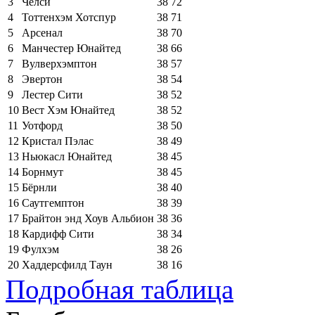
3
Челси
38
72
4
Тоттенхэм Хотспур
38
71
5
Арсенал
38
70
6
Манчестер Юнайтед
38
66
7
Вулверхэмптон
38
57
8
Эвертон
38
54
9
Лестер Сити
38
52
10
Вест Хэм Юнайтед
38
52
11
Уотфорд
38
50
12
Кристал Пэлас
38
49
13
Ньюкасл Юнайтед
38
45
14
Борнмут
38
45
15
Бёрнли
38
40
16
Саутгемптон
38
39
17
Брайтон энд Хоув Альбион
38
36
18
Кардифф Сити
38
34
19
Фулхэм
38
26
20
Хаддерсфилд Таун
38
16
Подробная таблица