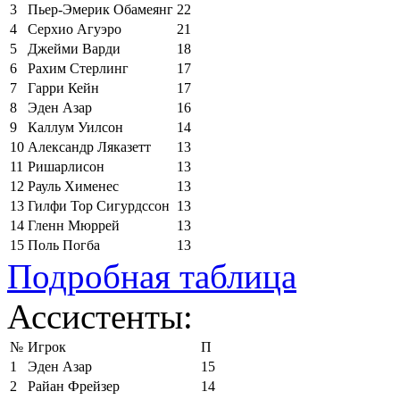
3
Пьер-Эмерик Обамеянг
22
4
Серхио Агуэро
21
5
Джейми Варди
18
6
Рахим Стерлинг
17
7
Гарри Кейн
17
8
Эден Азар
16
9
Каллум Уилсон
14
10
Александр Ляказетт
13
11
Ришарлисон
13
12
Рауль Хименес
13
13
Гилфи Тор Сигурдссон
13
14
Гленн Мюррей
13
15
Поль Погба
13
Подробная таблица
Ассистенты:
№
Игрок
П
1
Эден Азар
15
2
Райан Фрейзер
14