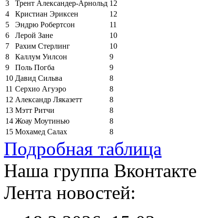
3
Трент Александер-Арнольд
12
4
Кристиан Эриксен
12
5
Эндрю Робертсон
11
6
Лерой Зане
10
7
Рахим Стерлинг
10
8
Каллум Уилсон
9
9
Поль Погба
9
10
Давид Сильва
8
11
Серхио Агуэро
8
12
Александр Ляказетт
8
13
Мэтт Ритчи
8
14
Жоау Моутинью
8
15
Мохамед Салах
8
Подробная таблица
Наша группа Вконтакте
Лента новостей: