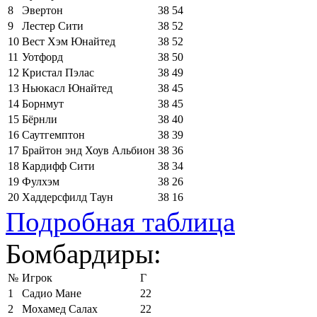
8
Эвертон
38
54
9
Лестер Сити
38
52
10
Вест Хэм Юнайтед
38
52
11
Уотфорд
38
50
12
Кристал Пэлас
38
49
13
Ньюкасл Юнайтед
38
45
14
Борнмут
38
45
15
Бёрнли
38
40
16
Саутгемптон
38
39
17
Брайтон энд Хоув Альбион
38
36
18
Кардифф Сити
38
34
19
Фулхэм
38
26
20
Хаддерсфилд Таун
38
16
Подробная таблица
Бомбардиры:
№
Игрок
Г
1
Садио Мане
22
2
Мохамед Салах
22