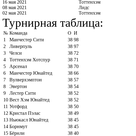
16 мая 2021
Тоттенхэм
08 мая 2021
Лидс
02 мая 2021
Тоттенхэм
Турнирная таблица:
№
Команда
О
И
1
Манчестер Сити
38
98
2
Ливерпуль
38
97
3
Челси
38
72
4
Тоттенхэм Хотспур
38
71
5
Арсенал
38
70
6
Манчестер Юнайтед
38
66
7
Вулверхэмптон
38
57
8
Эвертон
38
54
9
Лестер Сити
38
52
10
Вест Хэм Юнайтед
38
52
11
Уотфорд
38
50
12
Кристал Пэлас
38
49
13
Ньюкасл Юнайтед
38
45
14
Борнмут
38
45
15
Бёрнли
38
40