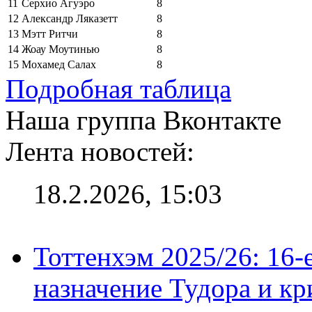
11
Серхио Агуэро
8
12
Александр Ляказетт
8
13
Мэтт Ритчи
8
14
Жоау Моутинью
8
15
Мохамед Салах
8
Подробная таблица
Наша группа Вконтакте
Лента новостей:
18.2.2026, 15:03
Тоттенхэм 2025/26: 16-
назначение Тудора и кр