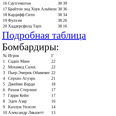
16
Саутгемптон
38
39
17
Брайтон энд Хоув Альбион
38
36
18
Кардифф Сити
38
34
19
Фулхэм
38
26
20
Хаддерсфилд Таун
38
16
Подробная таблица
Бомбардиры:
№
Игрок
Г
1
Садио Мане
22
2
Мохамед Салах
22
3
Пьер-Эмерик Обамеянг
22
4
Серхио Агуэро
21
5
Джейми Варди
18
6
Рахим Стерлинг
17
7
Гарри Кейн
17
8
Эден Азар
16
9
Каллум Уилсон
14
10
Александр Ляказетт
13