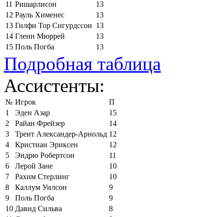
11
Ришарлисон
13
12
Рауль Хименес
13
13
Гилфи Тор Сигурдссон
13
14
Гленн Мюррей
13
15
Поль Погба
13
Подробная таблица
Ассистенты:
№
Игрок
П
1
Эден Азар
15
2
Райан Фрейзер
14
3
Трент Александер-Арнольд
12
4
Кристиан Эриксен
12
5
Эндрю Робертсон
11
6
Лерой Зане
10
7
Рахим Стерлинг
10
8
Каллум Уилсон
9
9
Поль Погба
9
10
Давид Сильва
8