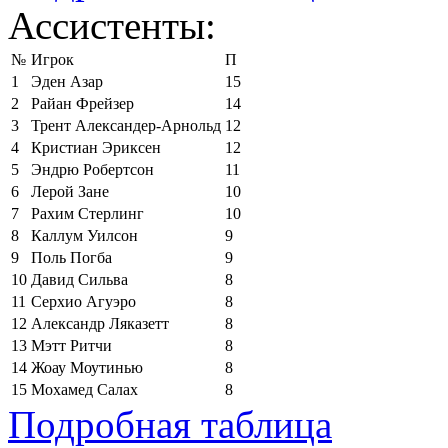
Ассистенты:
№
Игрок
П
1
Эден Азар
15
2
Райан Фрейзер
14
3
Трент Александер-Арнольд
12
4
Кристиан Эриксен
12
5
Эндрю Робертсон
11
6
Лерой Зане
10
7
Рахим Стерлинг
10
8
Каллум Уилсон
9
9
Поль Погба
9
10
Давид Сильва
8
11
Серхио Агуэро
8
12
Александр Ляказетт
8
13
Мэтт Ритчи
8
14
Жоау Моутинью
8
15
Мохамед Салах
8
Подробная таблица