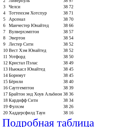
2
Ливерпуль
38
97
3
Челси
38
72
4
Тоттенхэм Хотспур
38
71
5
Арсенал
38
70
6
Манчестер Юнайтед
38
66
7
Вулверхэмптон
38
57
8
Эвертон
38
54
9
Лестер Сити
38
52
10
Вест Хэм Юнайтед
38
52
11
Уотфорд
38
50
12
Кристал Пэлас
38
49
13
Ньюкасл Юнайтед
38
45
14
Борнмут
38
45
15
Бёрнли
38
40
16
Саутгемптон
38
39
17
Брайтон энд Хоув Альбион
38
36
18
Кардифф Сити
38
34
19
Фулхэм
38
26
20
Хаддерсфилд Таун
38
16
Подробная таблица