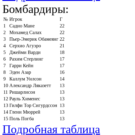
Бомбардиры:
№
Игрок
Г
1
Садио Мане
22
2
Мохамед Салах
22
3
Пьер-Эмерик Обамеянг
22
4
Серхио Агуэро
21
5
Джейми Варди
18
6
Рахим Стерлинг
17
7
Гарри Кейн
17
8
Эден Азар
16
9
Каллум Уилсон
14
10
Александр Ляказетт
13
11
Ришарлисон
13
12
Рауль Хименес
13
13
Гилфи Тор Сигурдссон
13
14
Гленн Мюррей
13
15
Поль Погба
13
Подробная таблица