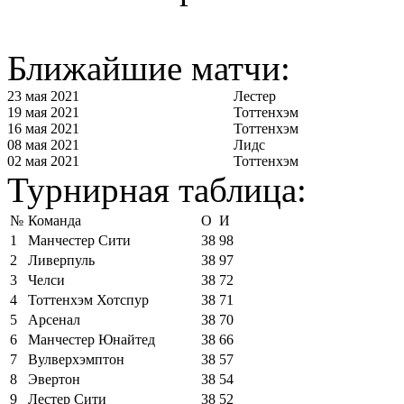
Ближайшие матчи:
23 мая 2021
Лестер
19 мая 2021
Тоттенхэм
16 мая 2021
Тоттенхэм
08 мая 2021
Лидс
02 мая 2021
Тоттенхэм
Турнирная таблица:
№
Команда
О
И
1
Манчестер Сити
38
98
2
Ливерпуль
38
97
3
Челси
38
72
4
Тоттенхэм Хотспур
38
71
5
Арсенал
38
70
6
Манчестер Юнайтед
38
66
7
Вулверхэмптон
38
57
8
Эвертон
38
54
9
Лестер Сити
38
52