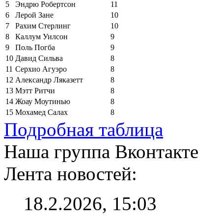
5
Эндрю Робертсон
11
6
Лерой Зане
10
7
Рахим Стерлинг
10
8
Каллум Уилсон
9
9
Поль Погба
9
10
Давид Сильва
8
11
Серхио Агуэро
8
12
Александр Ляказетт
8
13
Мэтт Ритчи
8
14
Жоау Моутинью
8
15
Мохамед Салах
8
Подробная таблица
Наша группа Вконтакте
Лента новостей:
18.2.2026, 15:03