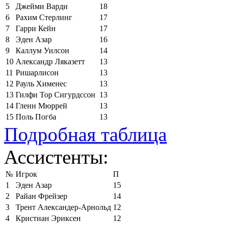
5
Джейми Варди
18
6
Рахим Стерлинг
17
7
Гарри Кейн
17
8
Эден Азар
16
9
Каллум Уилсон
14
10
Александр Ляказетт
13
11
Ришарлисон
13
12
Рауль Хименес
13
13
Гилфи Тор Сигурдссон
13
14
Гленн Мюррей
13
15
Поль Погба
13
Подробная таблица
Ассистенты:
№
Игрок
П
1
Эден Азар
15
2
Райан Фрейзер
14
3
Трент Александер-Арнольд
12
4
Кристиан Эриксен
12