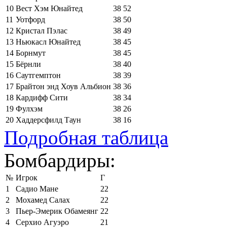
10
Вест Хэм Юнайтед
38
52
11
Уотфорд
38
50
12
Кристал Пэлас
38
49
13
Ньюкасл Юнайтед
38
45
14
Борнмут
38
45
15
Бёрнли
38
40
16
Саутгемптон
38
39
17
Брайтон энд Хоув Альбион
38
36
18
Кардифф Сити
38
34
19
Фулхэм
38
26
20
Хаддерсфилд Таун
38
16
Подробная таблица
Бомбардиры:
№
Игрок
Г
1
Садио Мане
22
2
Мохамед Салах
22
3
Пьер-Эмерик Обамеянг
22
4
Серхио Агуэро
21