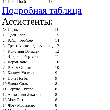
15
Поль Погба
13
Подробная таблица
Ассистенты:
№
Игрок
П
1
Эден Азар
15
2
Райан Фрейзер
14
3
Трент Александер-Арнольд
12
4
Кристиан Эриксен
12
5
Эндрю Робертсон
11
6
Лерой Зане
10
7
Рахим Стерлинг
10
8
Каллум Уилсон
9
9
Поль Погба
9
10
Давид Сильва
8
11
Серхио Агуэро
8
12
Александр Ляказетт
8
13
Мэтт Ритчи
8
14
Жоау Моутинью
8