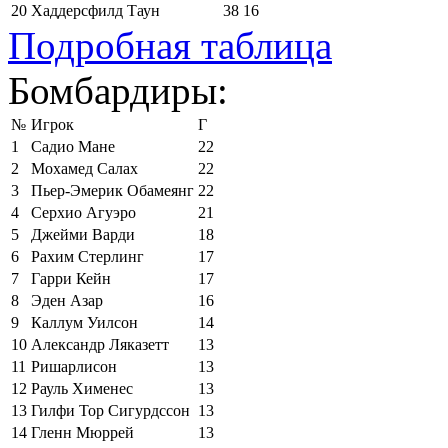
20
Хаддерсфилд Таун
38
16
Подробная таблица
Бомбардиры:
№
Игрок
Г
1
Садио Мане
22
2
Мохамед Салах
22
3
Пьер-Эмерик Обамеянг
22
4
Серхио Агуэро
21
5
Джейми Варди
18
6
Рахим Стерлинг
17
7
Гарри Кейн
17
8
Эден Азар
16
9
Каллум Уилсон
14
10
Александр Ляказетт
13
11
Ришарлисон
13
12
Рауль Хименес
13
13
Гилфи Тор Сигурдссон
13
14
Гленн Мюррей
13