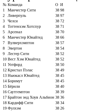
№
Команда
О
И
1
Манчестер Сити
38
98
2
Ливерпуль
38
97
3
Челси
38
72
4
Тоттенхэм Хотспур
38
71
5
Арсенал
38
70
6
Манчестер Юнайтед
38
66
7
Вулверхэмптон
38
57
8
Эвертон
38
54
9
Лестер Сити
38
52
10
Вест Хэм Юнайтед
38
52
11
Уотфорд
38
50
12
Кристал Пэлас
38
49
13
Ньюкасл Юнайтед
38
45
14
Борнмут
38
45
15
Бёрнли
38
40
16
Саутгемптон
38
39
17
Брайтон энд Хоув Альбион
38
36
18
Кардифф Сити
38
34
19
Фулхэм
38
26