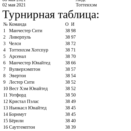
02 мая 2021
Тоттенхэм
Турнирная таблица:
№
Команда
О
И
1
Манчестер Сити
38
98
2
Ливерпуль
38
97
3
Челси
38
72
4
Тоттенхэм Хотспур
38
71
5
Арсенал
38
70
6
Манчестер Юнайтед
38
66
7
Вулверхэмптон
38
57
8
Эвертон
38
54
9
Лестер Сити
38
52
10
Вест Хэм Юнайтед
38
52
11
Уотфорд
38
50
12
Кристал Пэлас
38
49
13
Ньюкасл Юнайтед
38
45
14
Борнмут
38
45
15
Бёрнли
38
40
16
Саутгемптон
38
39