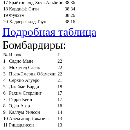
17
Брайтон энд Хоув Альбион
38
36
18
Кардифф Сити
38
34
19
Фулхэм
38
26
20
Хаддерсфилд Таун
38
16
Подробная таблица
Бомбардиры:
№
Игрок
Г
1
Садио Мане
22
2
Мохамед Салах
22
3
Пьер-Эмерик Обамеянг
22
4
Серхио Агуэро
21
5
Джейми Варди
18
6
Рахим Стерлинг
17
7
Гарри Кейн
17
8
Эден Азар
16
9
Каллум Уилсон
14
10
Александр Ляказетт
13
11
Ришарлисон
13