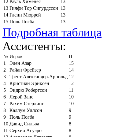
12
Рауль Хименес
13
13
Гилфи Тор Сигурдссон
13
14
Гленн Мюррей
13
15
Поль Погба
13
Подробная таблица
Ассистенты:
№
Игрок
П
1
Эден Азар
15
2
Райан Фрейзер
14
3
Трент Александер-Арнольд
12
4
Кристиан Эриксен
12
5
Эндрю Робертсон
11
6
Лерой Зане
10
7
Рахим Стерлинг
10
8
Каллум Уилсон
9
9
Поль Погба
9
10
Давид Сильва
8
11
Серхио Агуэро
8