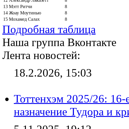
12
Александр Ляказетт
8
13
Мэтт Ритчи
8
14
Жоау Моутинью
8
15
Мохамед Салах
8
Подробная таблица
Наша группа Вконтакте
Лента новостей:
18.2.2026, 15:03
Тоттенхэм 2025/26: 16-
назначение Тудора и кр